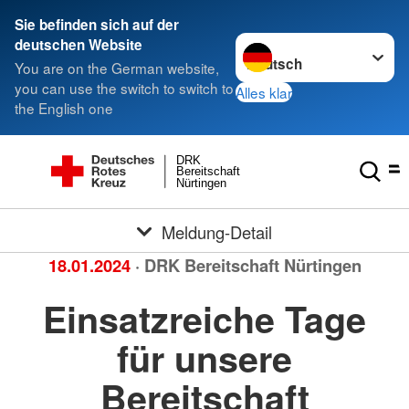
Sie befinden sich auf der
Sprache wechseln zu
deutschen Website
You are on the German website,
you can use the switch to switch to
Alles klar
the English one
DRK
Bereitschaft
Nürtingen
Meldung-Detail
18.01.2024
· DRK Bereitschaft Nürtingen
Einsatzreiche Tage
für unsere
Bereitschaft