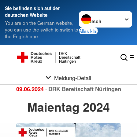
Sie befinden sich auf der
Sprache wechseln zu
deutschen Website
You are on the German website,
you can use the switch to switch to
Alles klar
the English one
DRK
Bereitschaft
Nürtingen
Meldung-Detail
09.06.2024
· DRK Bereitschaft Nürtingen
Maientag 2024