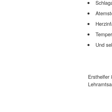
Schlaga
Atemst
Herzinf
Temper
Und seh
Ersthelfer
Lehramtsa