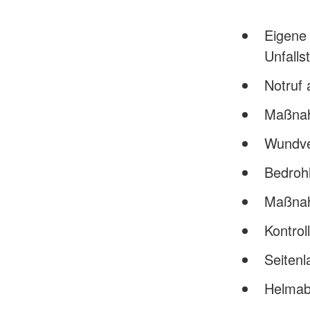
Eigene 
Unfalls
Notruf 
Maßnah
Wundve
Bedroh
Maßnah
Kontrol
Seiten
Helmab