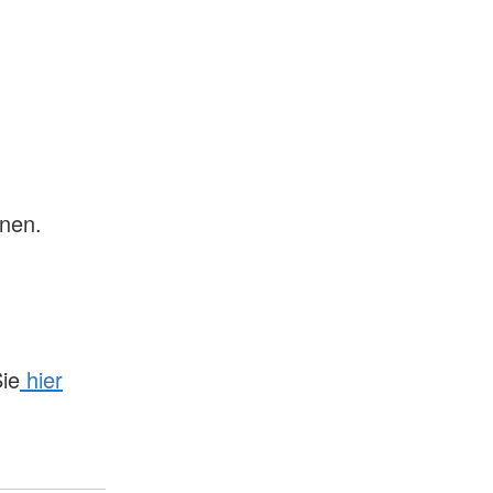
nen.
ie
hier