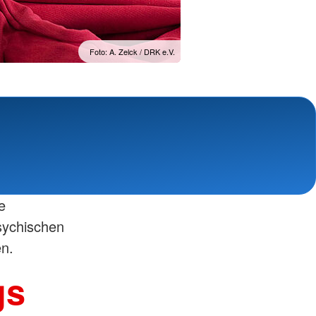
Foto: A. Zelck / DRK e.V.
e
sychischen
en.
gs